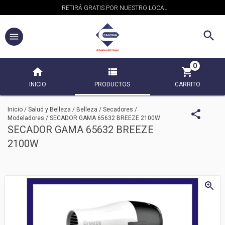
RETIRÁ GRATIS POR NUESTRO LOCAL!
0
INICIO
PRODUCTOS
CARRITO
Inicio
/
Salud y Belleza
/
Belleza
/
Secadores /
Modeladores
/
SECADOR GAMA 65632 BREEZE 2100W
SECADOR GAMA 65632 BREEZE
2100W