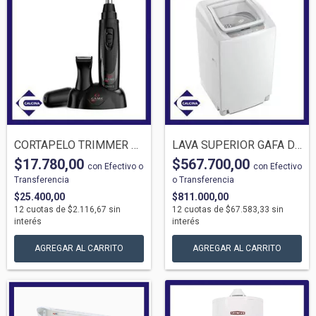
CORTAPELO TRIMMER GAMA T512 5445 NARIZ
LAVA SUPERIOR GAFA DIGI FIT 4PROG 6.5KG
$17.780,00
$567.700,00
con
Efectivo o
con
Efectivo
Transferencia
o Transferencia
$25.400,00
$811.000,00
12
cuotas de
$2.116,67
sin
12
cuotas de
$67.583,33
sin
interés
interés