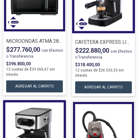
MICROONDAS ATMA 28LTS DIGITALGB28UAP + G...
CAFETERA EXPRESS LILIANA AC980 20 BARES...
$277.760,00
$222.880,00
con
Efectivo
con
Efectivo
o Transferencia
o Transferencia
$396.800,00
$318.400,00
12
cuotas de
$33.066,67
sin
12
cuotas de
$26.533,33
sin
interés
interés