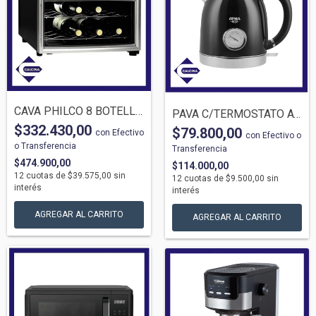
CAVA PHILCO 8 BOTELLAS CAV08N
PAVA C/TERMOSTATO ATMA 21VBP VINTAGE NEG...
$332.430,00
$79.800,00
con
Efectivo
con
Efectivo o
o Transferencia
Transferencia
$474.900,00
$114.000,00
12
cuotas de
$39.575,00
sin
12
cuotas de
$9.500,00
sin
interés
interés