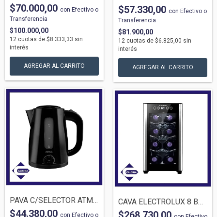
$70.000,00
$57.330,00
con
Efectivo o
con
Efectivo o
Transferencia
Transferencia
$100.000,00
$81.900,00
12
cuotas de
$8.333,33
sin
12
cuotas de
$6.825,00
sin
interés
interés
PAVA C/SELECTOR ATMA 1821NAP 1.7LTS NEGR...
CAVA ELECTROLUX 8 BOTELLAS 85XAMB NEGRA
$44.380,00
$268.730,00
con
Efectivo o
con
Efectivo