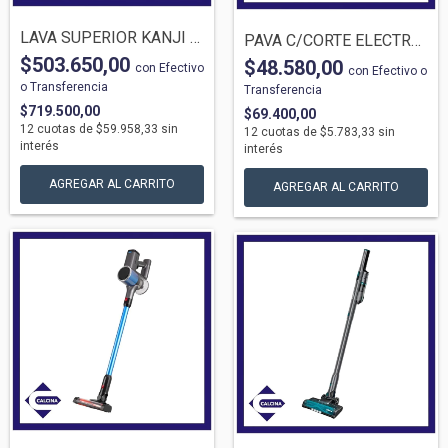
LAVA SUPERIOR KANJI KJH-WMCVSL6K 4KG 800...
PAVA C/CORTE ELECTROLUX EEK11 1.8LTS INO...
$503.650,00
$48.580,00
con
Efectivo
con
Efectivo o
o Transferencia
Transferencia
$719.500,00
$69.400,00
12
cuotas de
$59.958,33
sin
12
cuotas de
$5.783,33
sin
interés
interés