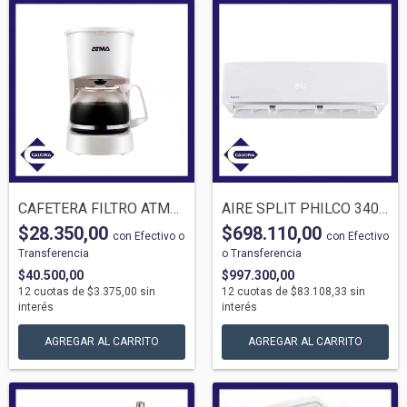
CAFETERA FILTRO ATMA 2180P 0.6LTS BLANCA...
AIRE SPLIT PHILCO 3400W F/C PHS32HA3AN
$28.350,00
$698.110,00
con
Efectivo o
con
Efectivo
Transferencia
o Transferencia
$40.500,00
$997.300,00
12
cuotas de
$3.375,00
sin
12
cuotas de
$83.108,33
sin
interés
interés