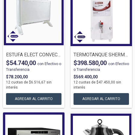
ESTUFA ELECT CONVECTOR MAGICLICK C1215 8...
TERMOTANQUE SHERMAN 80LTS MULTIGAS SUP D...
$54.740,00
$398.580,00
con
Efectivo o
con
Efectivo
Transferencia
o Transferencia
$78.200,00
$569.400,00
12
cuotas de
$6.516,67
sin
12
cuotas de
$47.450,00
sin
interés
interés