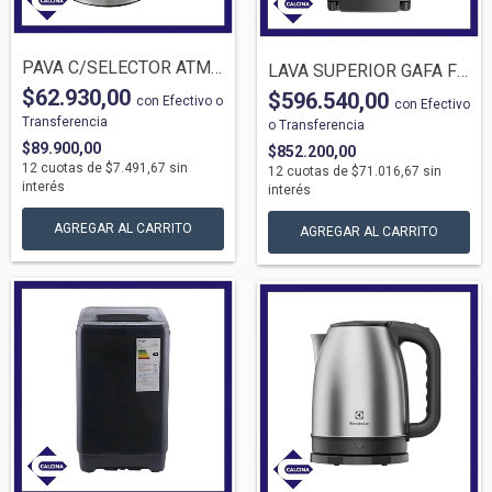
PAVA C/SELECTOR ATMA 2511P 1.7LTS INOX D...
LAVA SUPERIOR GAFA FUZZY FIT 5PROG 7KG
$62.930,00
$596.540,00
con
Efectivo o
con
Efectivo
Transferencia
o Transferencia
$89.900,00
$852.200,00
12
cuotas de
$7.491,67
sin
12
cuotas de
$71.016,67
sin
interés
interés