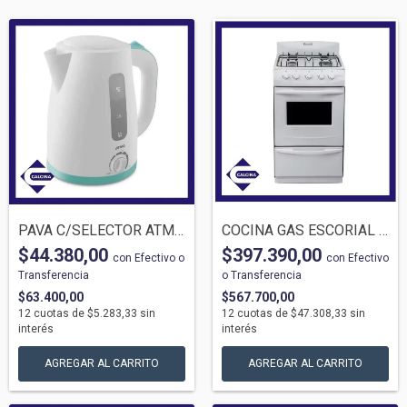
PAVA C/SELECTOR ATMA 1821AP 1.7LTS BLANC...
COCINA GAS ESCORIAL CANDOR BLANCA G/N 50...
$44.380,00
$397.390,00
con
Efectivo o
con
Efectivo
Transferencia
o Transferencia
$63.400,00
$567.700,00
12
cuotas de
$5.283,33
sin
12
cuotas de
$47.308,33
sin
interés
interés