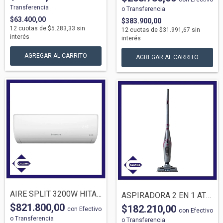
Transferencia
o Transferencia
$63.400,00
$383.900,00
12
cuotas de
$5.283,33
sin
12
cuotas de
$31.991,67
sin
interés
interés
AIRE SPLIT 3200W HITACHI F/C HSP3200FC
ASPIRADORA 2 EN 1 ATMA 7922PI/N VERTICAL...
$821.800,00
$182.210,00
con
Efectivo
con
Efectivo
o Transferencia
o Transferencia