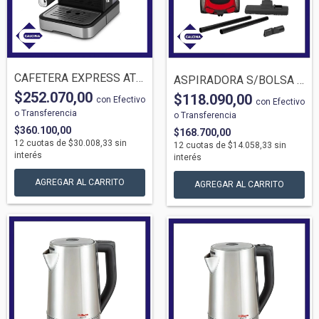
CAFETERA EXPRESS ATMA T5403GP 20 BARES C...
ASPIRADORA S/BOLSA LILIANA LA910 1700W F...
$252.070,00
$118.090,00
con
Efectivo
con
Efectivo
o Transferencia
o Transferencia
$360.100,00
$168.700,00
12
cuotas de
$30.008,33
sin
12
cuotas de
$14.058,33
sin
interés
interés