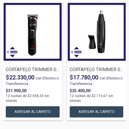
CORTAPELO TRIMMER GAMA T527 6862 INALAMB
CORTAPELO TRIMMER GAMA T512 5445 NARIZ
$22.330,00
$17.780,00
con
Efectivo o
con
Efectivo o
Transferencia
Transferencia
$31.900,00
$25.400,00
12
cuotas de
$2.658,33
sin
12
cuotas de
$2.116,67
sin
interés
interés